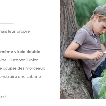
mais leur propre
a même virole double
Opinel Outdoor Junior
 de couper des morceaux
 construire une cabane
ts !